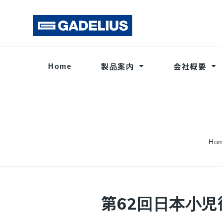
Home
製品案内
会社概要
企業情
内視鏡関連
メッセージ
ANGI
Ho
脳神経系機器
整形外
プライバシーポリシー
サイト
電気手術機器
医学教
第62回日本小