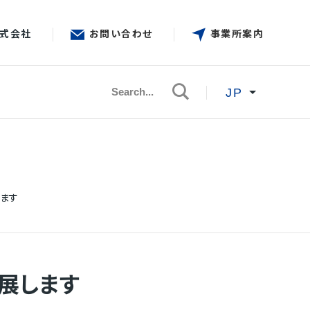
株式会社
お問い合わせ
事業所案内
JP
検索
EN
バスキュラーイメージング
事業所案内
ます
形成外科・皮膚科用機器
展します