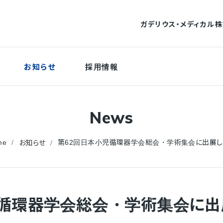
ガデリウス・メディカル
採用情報
お知らせ
報
医療関連消耗品
企業理念
O関連
News
me
第62回日本小児循環器学会総会・学術集会に出展し
お知らせ
科用機器
外科用手術機器
ご利用について
育・臨床研修機器
サービス＆エンジニアリング
児循環器学会総会・学術集会に出