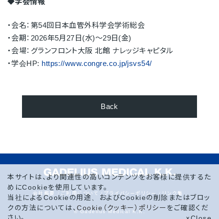
◆学会情報
・会名：第54回日本血管外科学会学術総会
・会期：2026年5月27日(水)～29日(金)
・会場：グランフロント大阪 北館 ナレッジキャピタル
・学会
HP:
https://www.congre.co.jp/jsvs54/
Back
本サイトは、より関連性の高いコンテンツをお客様に提供するた
めにCookieを使用しています。
会社概要
ご利用について
プライバシーポリシー
リンク集
当社によるCookieの用途、およびCookieの削除またはブロッ
クの方法については、
Cookie（クッキー）ポリシー
をご確認くだ
© Gadelius Medical K.K.
さい。
×Close